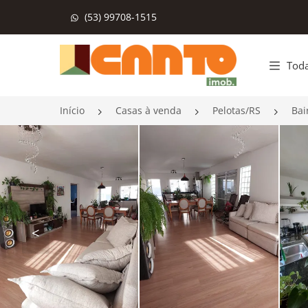
(53) 99708-1515
Página inicial
Toda
Início
Casas à venda
Pelotas/RS
Bai
<