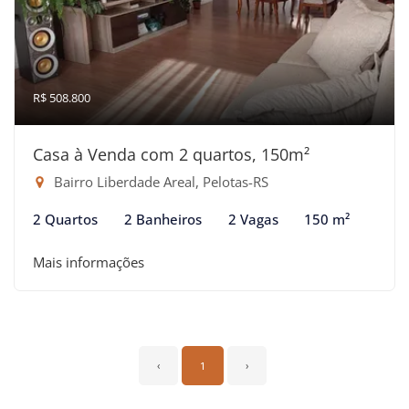
R$ 508.800
Casa à Venda com 2 quartos, 150m²
Bairro Liberdade Areal, Pelotas-RS
2 Quartos
2 Banheiros
2 Vagas
150 m²
Mais informações
‹
1
›