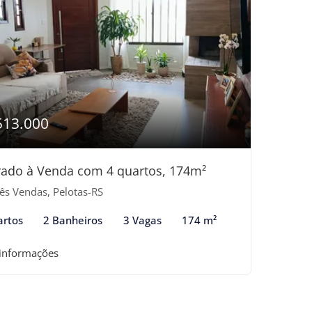
513.000
ado à Venda com 4 quartos, 174m²
ês Vendas, Pelotas-RS
artos
2 Banheiros
3 Vagas
174 m²
 informações