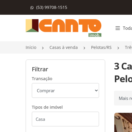
(53) 99708-1515
Página inicial
Toda
Início
Casas à venda
Pelotas/RS
Trê
3 C
Filtrar
Pelo
Transação
Ordenar
Tipos de imóvel