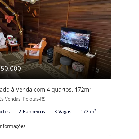
550.000
ado à Venda com 4 quartos, 172m²
ês Vendas, Pelotas-RS
rtos
2 Banheiros
3 Vagas
172 m²
informações