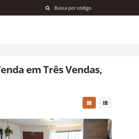
Venda em Três Vendas,
Mostrar resultados e
Mostrar result