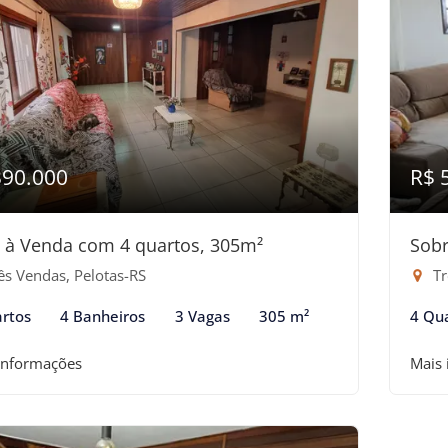
390.000
R$ 
 à Venda com 4 quartos, 305m²
Sobr
ês Vendas, Pelotas-RS
Tr
rtos
4 Banheiros
3 Vagas
305 m²
4 Qu
informações
Mais