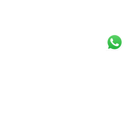
ágina inicial
RECI: 27596