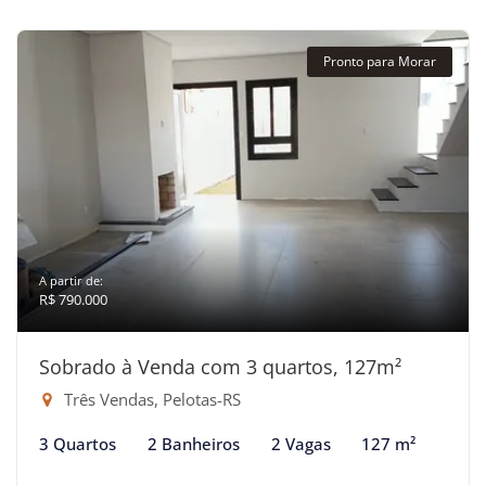
Pronto para Morar
A partir de:
R$ 790.000
Sobrado à Venda com 3 quartos, 127m²
Três Vendas, Pelotas-RS
3 Quartos
2 Banheiros
2 Vagas
127 m²