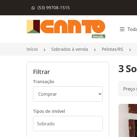
(53) 99708-1515
Página inicial
Toda
Início
Sobrados à venda
Pelotas/RS
3 S
Filtrar
Transação
Ordenar
Tipos de imóvel