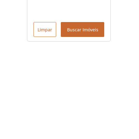
Limpar
Buscar Imóveis
Menu
Início
Contato
Sobre nós