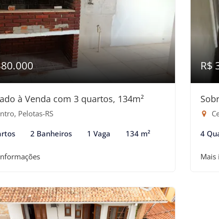
380.000
R$ 
ado à Venda com 3 quartos, 134m²
Sobr
ntro, Pelotas-RS
Ce
rtos
2 Banheiros
1 Vaga
134 m²
4 Qu
informações
Mais