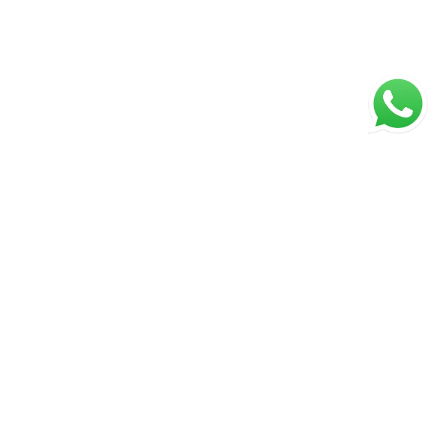
ágina inicial
RECI: 27596
s valores, condições e disponibilidade dos imóveis
stão sujeitos a alterações sem aviso prévio.