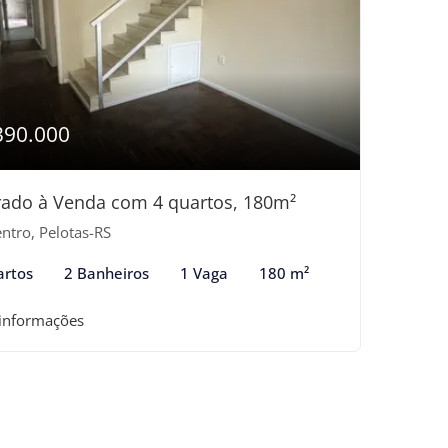
390.000
ado à Venda com 4 quartos, 180m²
ntro, Pelotas-RS
artos
2 Banheiros
1 Vaga
180 m²
 informações