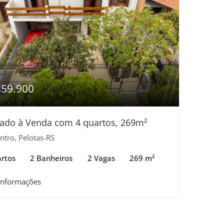
859.900
ado à Venda com 4 quartos, 269m²
ntro, Pelotas-RS
rtos
2 Banheiros
2 Vagas
269 m²
informações