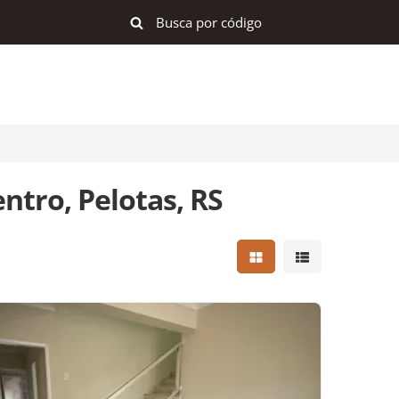
ntro, Pelotas, RS
Mostrar resultados e
Mostrar result