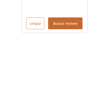
Limpar
Buscar Imóveis
Menu
Início
Contato
Sobre nós