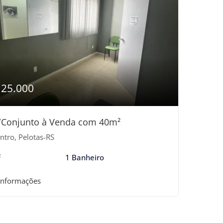
125.000
/Conjunto à Venda com 40m²
ntro, Pelotas-RS
²
1 Banheiro
informações