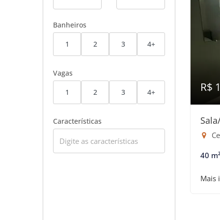
Banheiros
1
2
3
4+
Vagas
R$ 
1
2
3
4+
Sala
Características
Ce
40 m
Mais 