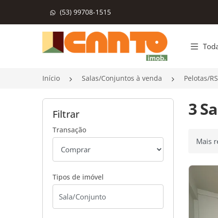
(53) 99708-1515
Página inicial
Toda
Início
Salas/Conjuntos à venda
Pelotas/RS
3 S
Filtrar
Transação
Ordenar
Tipos de imóvel