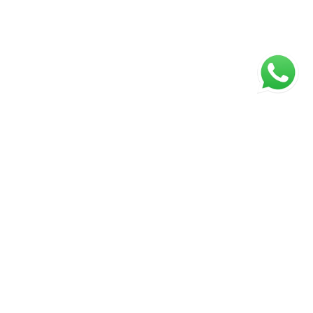
ágina inicial
RECI: 27596
s valores, condições e disponibilidade dos imóveis
stão sujeitos a alterações sem aviso prévio.