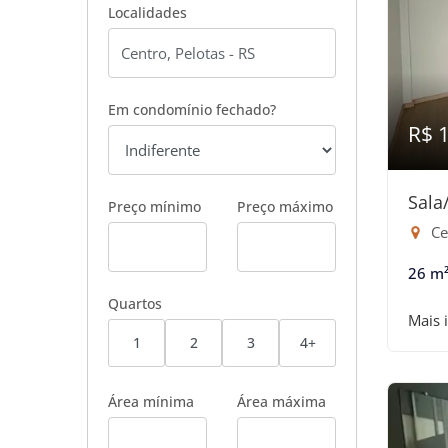
Localidades
Em condomínio fechado?
R$ 
Sala
Preço mínimo
Preço máximo
Ce
26 m
Quartos
Mais 
1
2
3
4+
Área mínima
Área máxima