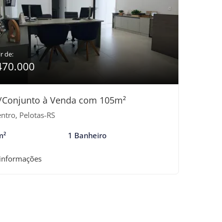
r de:
470.000
/Conjunto à Venda com 105m²
ntro, Pelotas-RS
m²
1 Banheiro
 informações