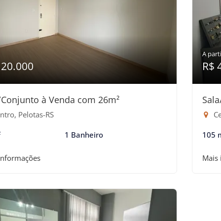
A parti
120.000
R$ 
/Conjunto à Venda com 26m²
Sala
ntro, Pelotas-RS
Ce
²
1 Banheiro
105 
informações
Mais