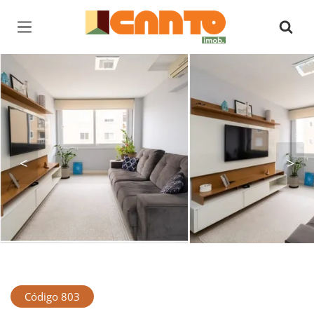
Página inicial
<
>
Código 803