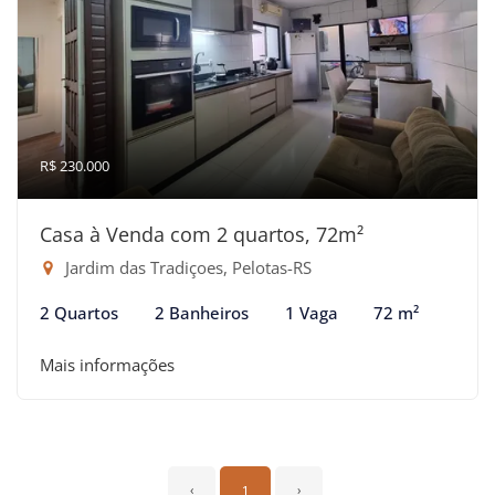
R$ 230.000
Casa à Venda com 2 quartos, 72m²
Jardim das Tradiçoes, Pelotas-RS
2 Quartos
2 Banheiros
1 Vaga
72 m²
Mais informações
‹
1
›