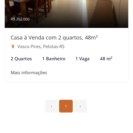
R$ 352.000
Casa à Venda com 2 quartos, 48m²
Vasco Pires, Pelotas-RS
2 Quartos
1 Banheiro
1 Vaga
48 m²
Mais informações
‹
1
›