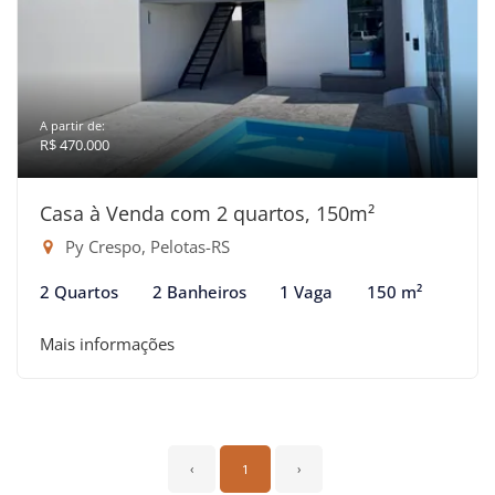
A partir de:
R$ 470.000
Casa à Venda com 2 quartos, 150m²
Py Crespo, Pelotas-RS
2 Quartos
2 Banheiros
1 Vaga
150 m²
Mais informações
‹
1
›