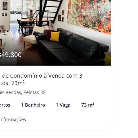
349.800
a de Condomínio à Venda com 3
tos, 73m²
ês Vendas, Pelotas-RS
artos
1 Banheiro
1 Vaga
73 m²
 informações