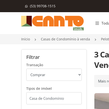
(53) 99708-1515
Página inicial
Toda
Início
Casas de Condomínio à venda
Pelo
3 C
Filtrar
Vend
Transação
Ordenar
Tipos de imóvel