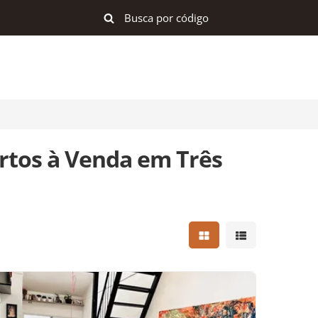
rtos à Venda em Três
Mostrar resultados e
Mostrar result