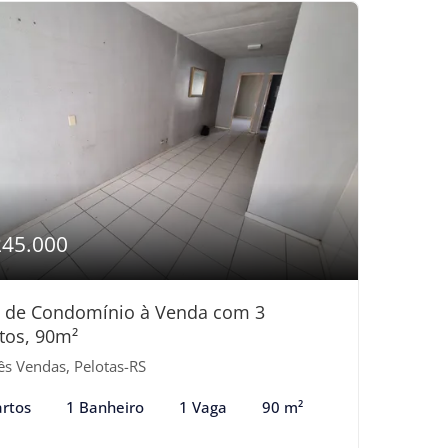
245.000
 de Condomínio à Venda com 3
tos, 90m²
ês Vendas, Pelotas-RS
rtos
1 Banheiro
1 Vaga
90 m²