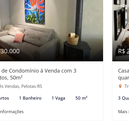
330.000
R$ 
 de Condomínio à Venda com 3
Cas
tos, 50m²
quar
ês Vendas, Pelotas-RS
Tr
rtos
1 Banheiro
1 Vaga
50 m²
3 Qu
informações
Mais