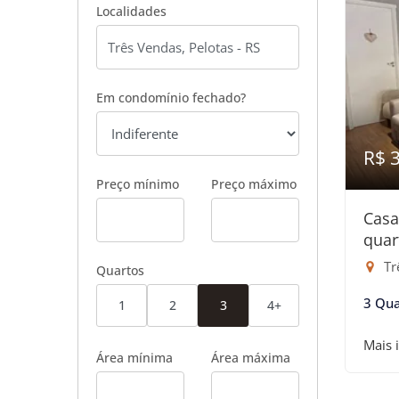
Localidades
Em condomínio fechado?
R$ 
Preço mínimo
Preço máximo
Casa
quar
Tr
Quartos
3 Qua
1
2
3
4+
Mais 
Área mínima
Área máxima