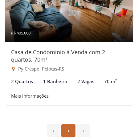
R$ 405.000
Casa de Condomínio à Venda com 2
quartos, 70m²
Py Crespo, Pelotas-RS
2 Quartos
1 Banheiro
2 Vagas
70 m²
Mais informações
‹
1
›