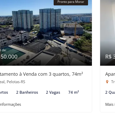
Pronto para Morar
r de:
550.000
R$ 
tamento à Venda com 3 quartos, 74m²
Apar
al, Pelotas-RS
Tr
rtos
2 Banheiros
2 Vagas
74 m²
2 Qu
informações
Mais