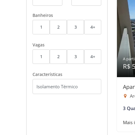
Banheiros
1
2
3
4+
Vagas
1
2
3
4+
A parti
R$ 
Características
Apar
Are
3 Qua
Mais 