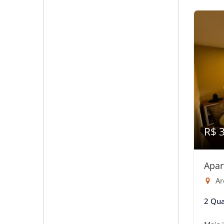
R$ 
Apar
Are
2 Qua