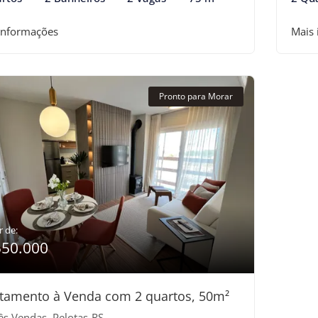
informações
Mais
Pronto para Morar
r de:
550.000
tamento à Venda com 2 quartos, 50m²
ês Vendas, Pelotas-RS