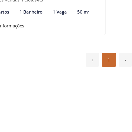
rtos
1 Banheiro
1 Vaga
50 m²
informações
‹
1
›