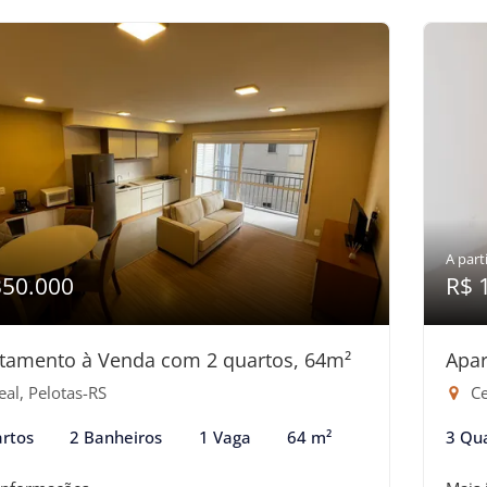
A parti
350.000
R$ 
tamento à Venda com 2 quartos, 64m²
Apar
al, Pelotas-RS
Ce
rtos
2 Banheiros
1 Vaga
64 m²
3 Qu