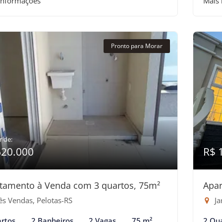
informações
Mais
Pronto para Morar
r de:
620.000
R$ 
tamento à Venda com 3 quartos, 75m²
Apar
ês Vendas, Pelotas-RS
Ja
rtos
2 Banheiros
2 Vagas
75 m²
2 Qu