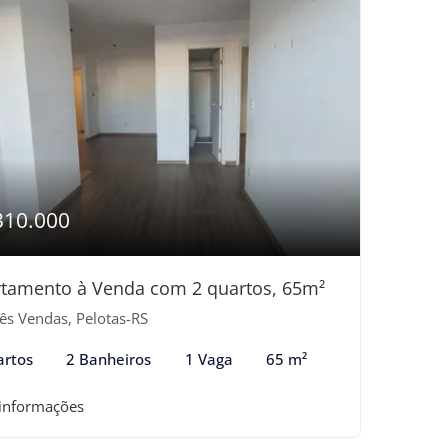
310.000
tamento à Venda com 2 quartos, 65m²
ês Vendas, Pelotas-RS
artos
2 Banheiros
1 Vaga
65 m²
 informações