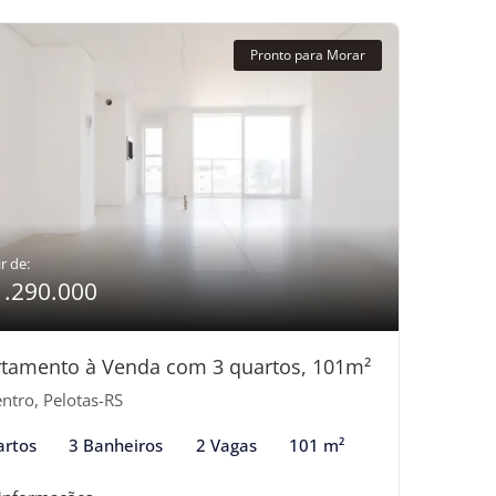
Pronto para Morar
r de:
1.290.000
tamento à Venda com 3 quartos, 101m²
ntro, Pelotas-RS
artos
3 Banheiros
2 Vagas
101 m²