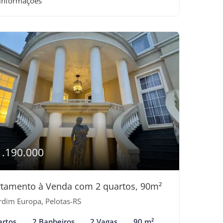
 informações
1.190.000
tamento à Venda com 2 quartos, 90m²
rdim Europa, Pelotas-RS
artos
2 Banheiros
2 Vagas
90 m²