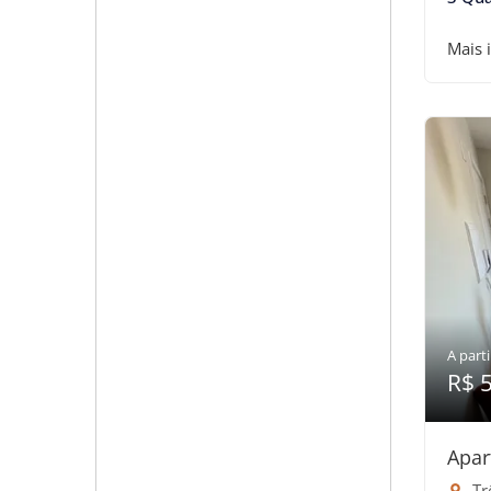
Mais 
A parti
R$ 
Apar
Tr