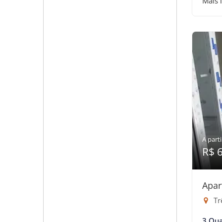
Mais 
A parti
R$ 
Apar
Tr
3 Qua