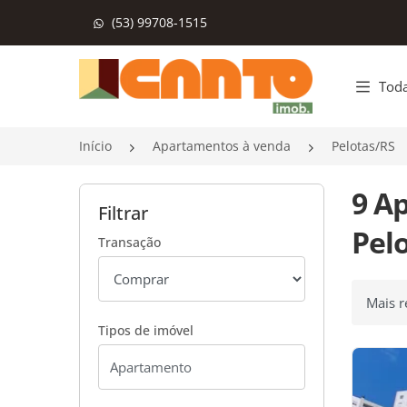
(53) 99708-1515
Página inicial
Toda
Início
Apartamentos à venda
Pelotas/RS
9 A
Filtrar
Pelo
Transação
Ordenar
Tipos de imóvel