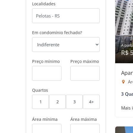
Localidades
Em condomínio fechado?
A parti
R$ 
Preço mínimo
Preço máximo
Apar
Are
Quartos
3 Qua
1
2
3
4+
Mais 
Área mínima
Área máxima