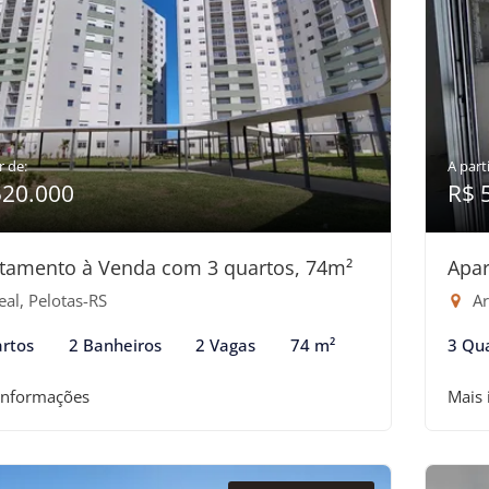
r de:
A parti
520.000
R$ 
tamento à Venda com 3 quartos, 74m²
Apar
al, Pelotas-RS
Ar
rtos
2 Banheiros
2 Vagas
74 m²
3 Qu
informações
Mais