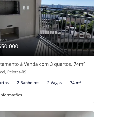
r de:
550.000
tamento à Venda com 3 quartos, 74m²
eal, Pelotas-RS
artos
2 Banheiros
2 Vagas
74 m²
 informações