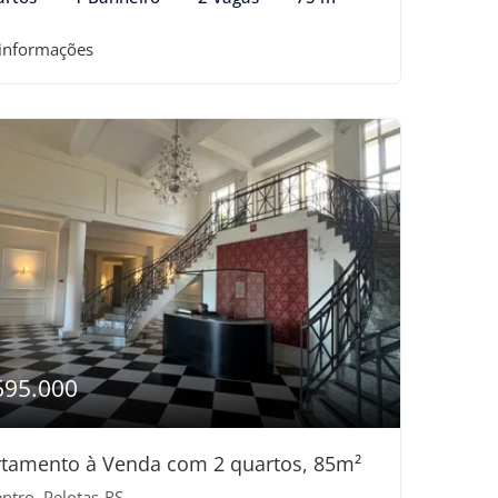
 informações
695.000
tamento à Venda com 2 quartos, 85m²
ntro, Pelotas-RS