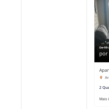
De R$ 
por
Apar
Are
2 Qua
Mais 