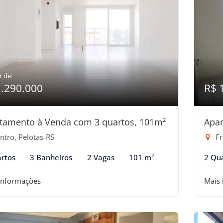
r de:
1.290.000
R$ 
tamento à Venda com 3 quartos, 101m²
Apar
ntro, Pelotas-RS
Fr
rtos
3 Banheiros
2 Vagas
101 m²
2 Qu
informações
Mais