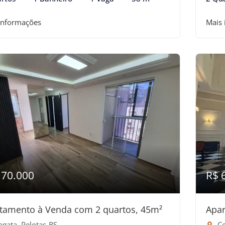
informações
Mais
170.000
R$ 
tamento à Venda com 2 quartos, 45m²
Apar
agata, Pelotas-RS
Ce