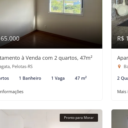
165.000
R$ 
tamento à Venda com 2 quartos, 47m²
Apar
agata, Pelotas-RS
Ba
rtos
1 Banheiro
1 Vaga
47 m²
2 Qu
informações
Mais
Pronto para Morar