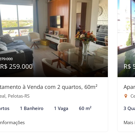
279.000
 R$ 259.000
R$ 
tamento à Venda com 2 quartos, 60m²
Apar
al, Pelotas-RS
Ce
rtos
1 Banheiro
1 Vaga
60 m²
3 Qu
informações
Mais