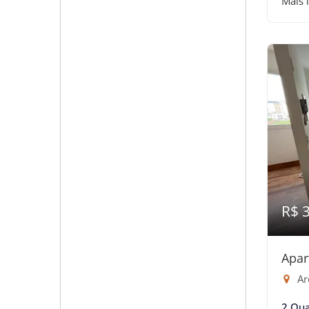
Mais 
R$ 
Apar
Are
2 Qua