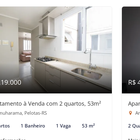
219.000
R$ 
tamento à Venda com 2 quartos, 53m²
Apar
uharama, Pelotas-RS
Ar
rtos
1 Banheiro
1 Vaga
53 m²
2 Qu