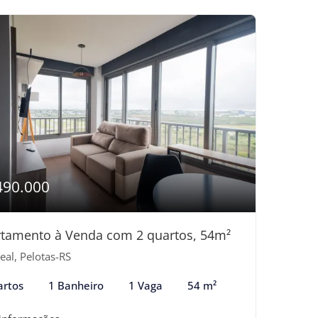
490.000
tamento à Venda com 2 quartos, 54m²
eal, Pelotas-RS
artos
1 Banheiro
1 Vaga
54 m²