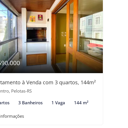
590.000
tamento à Venda com 3 quartos, 144m²
ntro, Pelotas-RS
artos
3 Banheiros
1 Vaga
144 m²
 informações