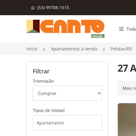
(53) 99708-1515
Página inicial
Toda
Início
Apartamentos à venda
Pelotas/RS
27 
Filtrar
Transação
Ordenar
Tipos de imóvel