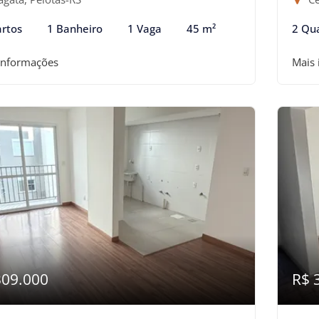
rtos
1 Banheiro
1 Vaga
45 m²
2 Qu
informações
Mais
309.000
R$ 