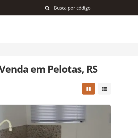
Venda em Pelotas, RS
Mostrar resultados e
Mostrar result