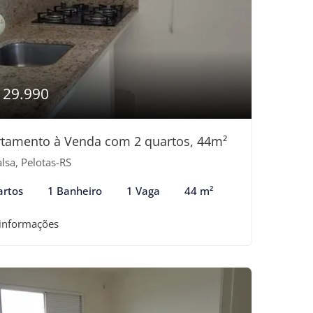
129.990
tamento à Venda com 2 quartos, 44m²
lsa, Pelotas-RS
artos
1 Banheiro
1 Vaga
44 m²
 informações