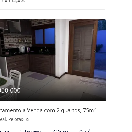
 informações
350.000
tamento à Venda com 2 quartos, 75m²
eal, Pelotas-RS
artos
1 Banheiro
2 Vagas
75 m²