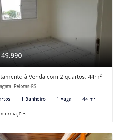
149.990
tamento à Venda com 2 quartos, 44m²
agata, Pelotas-RS
artos
1 Banheiro
1 Vaga
44 m²
 informações