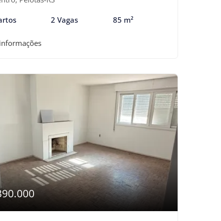
artos
2 Vagas
85 m²
 informações
390.000