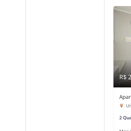
R$ 
Apar
Um
2 Qua