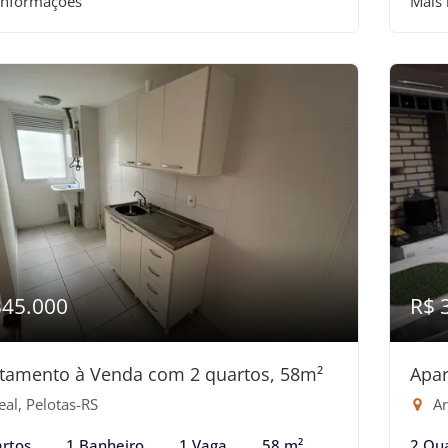
informações
Mais
345.000
R$ 
tamento à Venda com 2 quartos, 58m²
Apar
al, Pelotas-RS
Ar
rtos
1 Banheiro
1 Vaga
58 m²
2 Qu