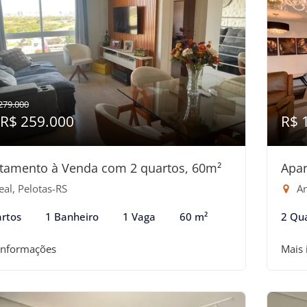
279.000
 R$ 259.000
R$ 
tamento à Venda com 2 quartos, 60m²
Apar
al, Pelotas-RS
Ar
rtos
1 Banheiro
1 Vaga
60 m²
2 Qu
informações
Mais