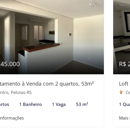
245.000
R$ 
tamento à Venda com 2 quartos, 53m²
Loft
ntro, Pelotas-RS
Ce
rtos
1 Banheiro
1 Vaga
53 m²
1 Qu
informações
Mais