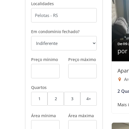
Localidades
Em condomínio fechado?
De R$ 
por
Preço mínimo
Preço máximo
Apar
Are
Quartos
2 Qua
1
2
3
4+
Mais 
Área mínima
Área máxima