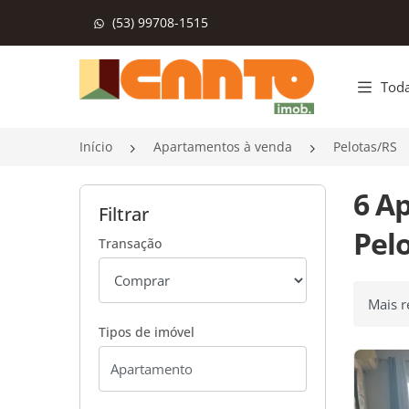
(53) 99708-1515
Página inicial
Toda
Início
Apartamentos à venda
Pelotas/RS
6 A
Filtrar
Pelo
Transação
Ordenar
Tipos de imóvel