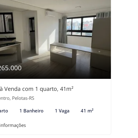
265.000
 à Venda com 1 quarto, 41m²
ntro, Pelotas-RS
arto
1 Banheiro
1 Vaga
41 m²
 informações