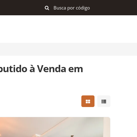
utido à Venda em
Mostrar resultados e
Mostrar result