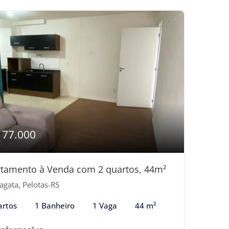
177.000
tamento à Venda com 2 quartos, 44m²
agata, Pelotas-RS
artos
1 Banheiro
1 Vaga
44 m²