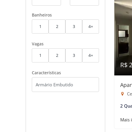
Banheiros
1
2
3
4+
Vagas
1
2
3
4+
R$ 
Características
Apar
Ce
2 Qua
Mais 