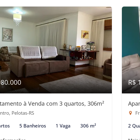
980.000
R$ 
tamento à Venda com 3 quartos, 306m²
Apar
ntro, Pelotas-RS
Fr
rtos
5 Banheiros
1 Vaga
306 m²
2 Qu