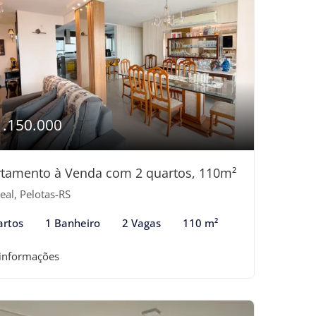
1.150.000
tamento à Venda com 2 quartos, 110m²
eal, Pelotas-RS
artos
1 Banheiro
2 Vagas
110 m²
 informações