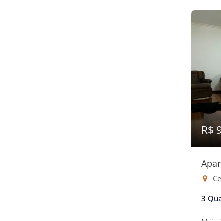
R$ 
Apar
Ce
3 Qua