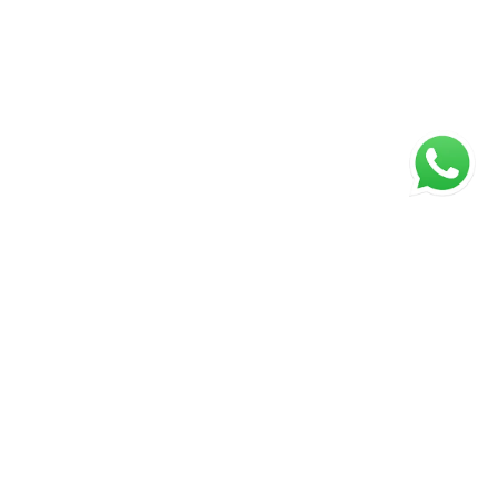
ágina inicial
RECI: 27596