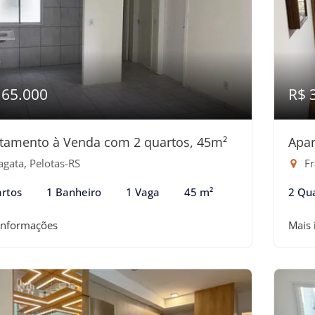
165.000
R$ 
tamento à Venda com 2 quartos, 45m²
Apar
agata, Pelotas-RS
Fr
rtos
1 Banheiro
1 Vaga
45 m²
2 Qu
informações
Mais