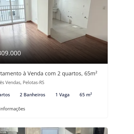
309.000
tamento à Venda com 2 quartos, 65m²
ês Vendas, Pelotas-RS
artos
2 Banheiros
1 Vaga
65 m²
 informações