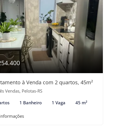
254.400
tamento à Venda com 2 quartos, 45m²
ês Vendas, Pelotas-RS
artos
1 Banheiro
1 Vaga
45 m²
 informações