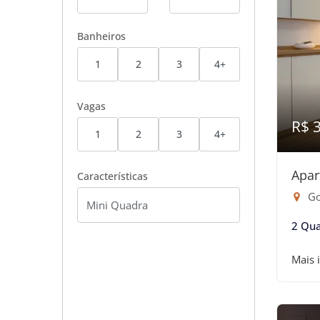
Banheiros
1
2
3
4+
Vagas
R$ 
1
2
3
4+
Apar
Características
Go
2 Qua
Mais 