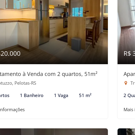
320.000
R$ 
tamento à Venda com 2 quartos, 51m²
Apar
tuzzo, Pelotas-RS
Tr
rtos
1 Banheiro
1 Vaga
51 m²
2 Qu
informações
Mais