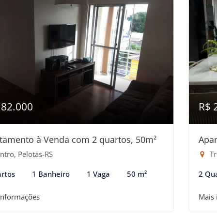
182.000
R$ 
tamento à Venda com 2 quartos, 50m²
Apar
ntro, Pelotas-RS
Tr
rtos
1 Banheiro
1 Vaga
50 m²
2 Qu
informações
Mais