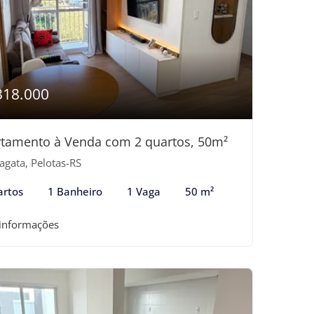
318.000
tamento à Venda com 2 quartos, 50m²
agata, Pelotas-RS
artos
1 Banheiro
1 Vaga
50 m²
 informações