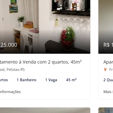
125.000
R$ 
tamento à Venda com 2 quartos, 45m²
Apar
al, Pelotas-RS
Fr
rtos
1 Banheiro
1 Vaga
45 m²
2 Qu
informações
Mais