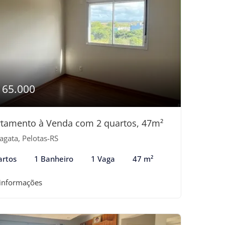
165.000
tamento à Venda com 2 quartos, 47m²
agata, Pelotas-RS
artos
1 Banheiro
1 Vaga
47 m²
 informações