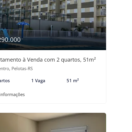
290.000
tamento à Venda com 2 quartos, 51m²
ntro, Pelotas-RS
artos
1 Vaga
51 m²
 informações