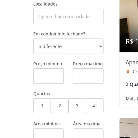
Localidades
Em condomínio fechado?
R$ 
Apar
Preço mínimo
Preço máximo
Cru
2 Qua
Quartos
Mais 
1
2
3
4+
Área mínima
Área máxima