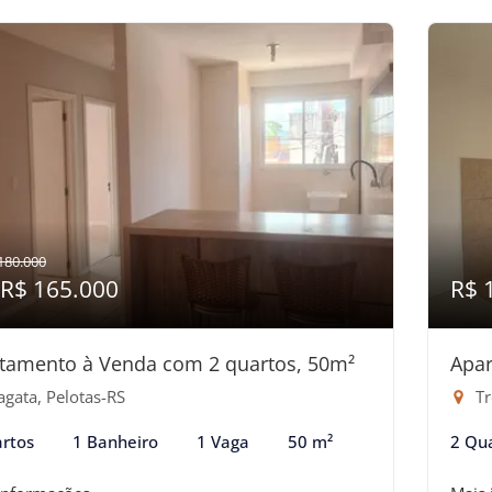
180.000
 R$ 165.000
R$ 
tamento à Venda com 2 quartos, 50m²
Apar
agata, Pelotas-RS
Tr
rtos
1 Banheiro
1 Vaga
50 m²
2 Qu