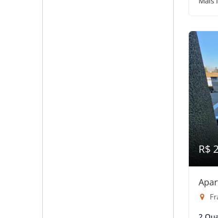
Mais 
R$ 
Apar
Fr
2 Qua