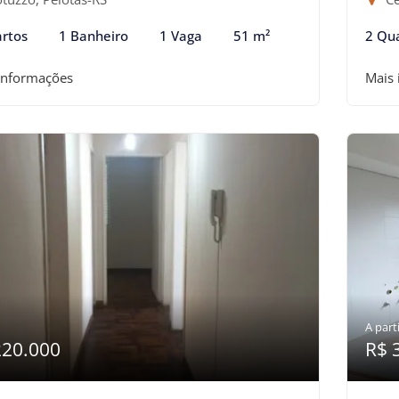
rtos
1 Banheiro
1 Vaga
51 m²
2 Qu
informações
Mais
A parti
220.000
R$ 