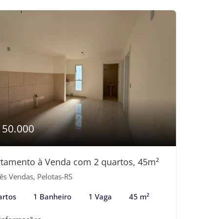
150.000
tamento à Venda com 2 quartos, 45m²
ês Vendas, Pelotas-RS
artos
1 Banheiro
1 Vaga
45 m²