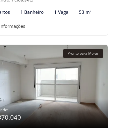
artos
1 Banheiro
1 Vaga
53 m²
 informações
Pronto para Morar
r de:
370.040