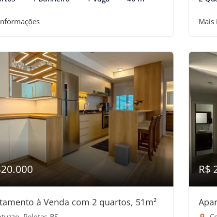
informações
Mais
320.000
R$ 
tamento à Venda com 2 quartos, 51m²
Apar
tuzzo, Pelotas-RS
Ce