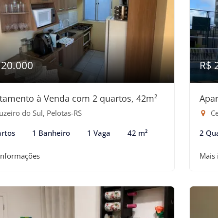
120.000
R$ 
tamento à Venda com 2 quartos, 42m²
Apar
zeiro do Sul, Pelotas-RS
Ce
rtos
1 Banheiro
1 Vaga
42 m²
2 Qu
informações
Mais