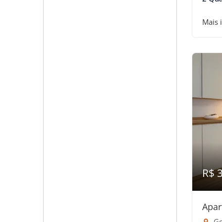
Mais 
R$ 
Apar
Go