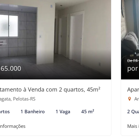
De R$ 
165.000
por
tamento à Venda com 2 quartos, 45m²
Apar
agata, Pelotas-RS
Ar
rtos
1 Banheiro
1 Vaga
45 m²
2 Qu
informações
Mais