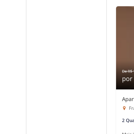
De R$ 
por
Apar
Fr
2 Qua