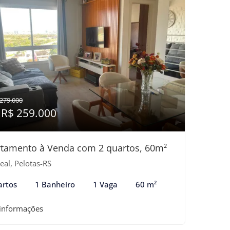
279.000
 R$ 259.000
tamento à Venda com 2 quartos, 60m²
eal, Pelotas-RS
artos
1 Banheiro
1 Vaga
60 m²
 informações