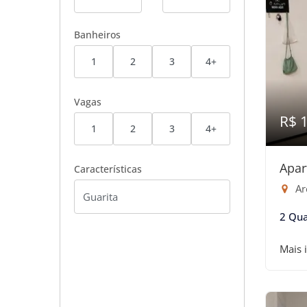
Banheiros
1
2
3
4+
Vagas
R$ 
1
2
3
4+
Apar
Características
Are
2 Qua
Mais 