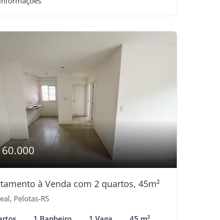
 informações
160.000
tamento à Venda com 2 quartos, 45m²
eal, Pelotas-RS
artos
1 Banheiro
1 Vaga
45 m²