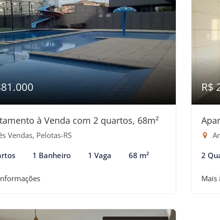
381.000
R$ 
tamento à Venda com 2 quartos, 68m²
Apar
ês Vendas, Pelotas-RS
Ar
rtos
1 Banheiro
1 Vaga
68 m²
2 Qu
informações
Mais