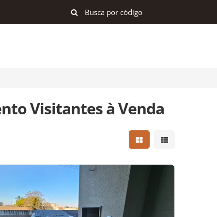
to Visitantes à Venda
Mostrar resultados e
Mostrar result