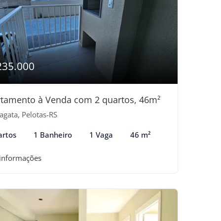
235.000
tamento à Venda com 2 quartos, 46m²
agata, Pelotas-RS
artos
1 Banheiro
1 Vaga
46 m²
 informações