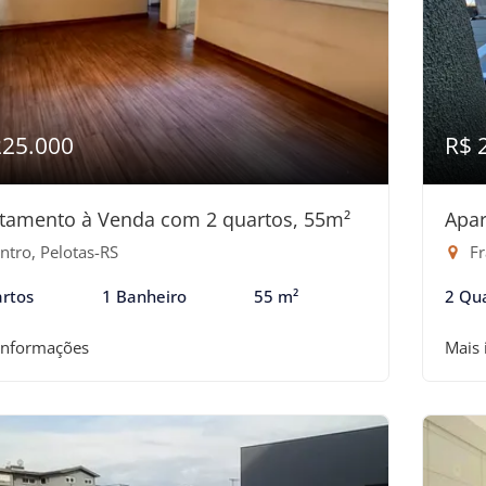
225.000
R$ 
tamento à Venda com 2 quartos, 55m²
Apar
ntro, Pelotas-RS
Fr
rtos
1 Banheiro
55 m²
2 Qu
informações
Mais