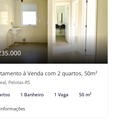
235.000
tamento à Venda com 2 quartos, 50m²
eal, Pelotas-RS
artos
1 Banheiro
1 Vaga
50 m²
 informações