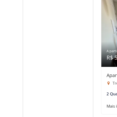
A parti
R$ 
Apar
Tr
2 Qua
Mais 