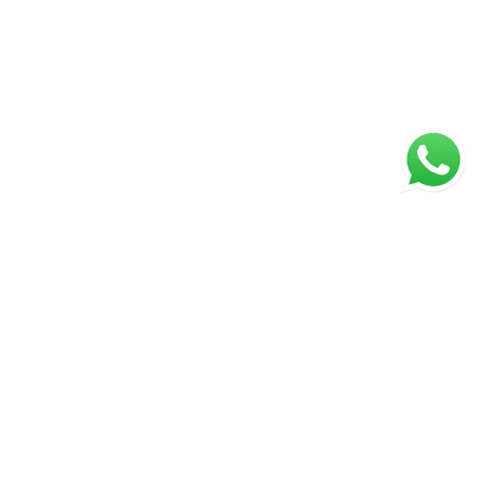
ágina inicial
RECI: 27596