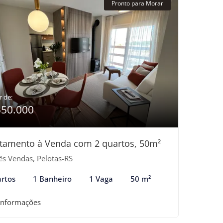
Pronto para Morar
r de:
550.000
tamento à Venda com 2 quartos, 50m²
ês Vendas, Pelotas-RS
rtos
1 Banheiro
1 Vaga
50 m²
informações