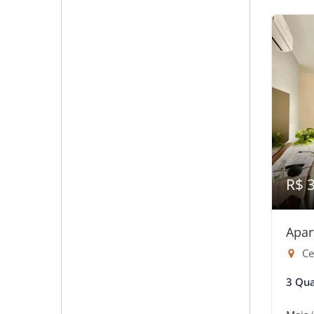
R$ 
Apar
Ce
3 Qua