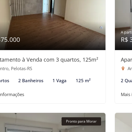
A parti
375.000
R$ 
tamento à Venda com 3 quartos, 125m²
Apar
ntro, Pelotas-RS
Ar
rtos
2 Banheiros
1 Vaga
125 m²
2 Qu
informações
Mais
Pronto para Morar