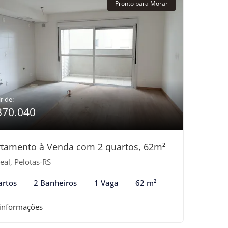
Pronto para Morar
r de:
370.040
tamento à Venda com 2 quartos, 62m²
eal, Pelotas-RS
artos
2 Banheiros
1 Vaga
62 m²
 informações