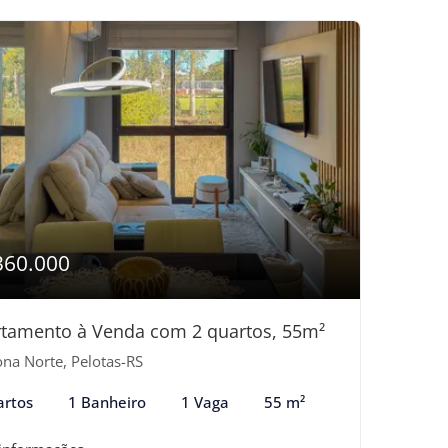
360.000
tamento à Venda com 2 quartos, 55m²
na Norte, Pelotas-RS
artos
1 Banheiro
1 Vaga
55 m²