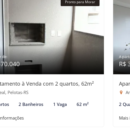
Pronto para Morar
r de:
A parti
370.040
R$ 
tamento à Venda com 2 quartos, 62m²
Apar
al, Pelotas-RS
Ar
rtos
2 Banheiros
1 Vaga
62 m²
2 Qu
informações
Mais