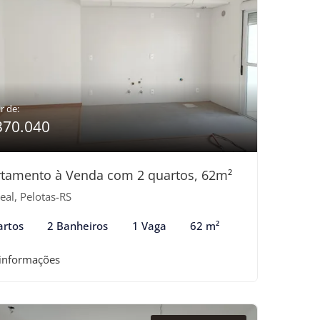
r de:
370.040
tamento à Venda com 2 quartos, 62m²
eal, Pelotas-RS
artos
2 Banheiros
1 Vaga
62 m²
 informações