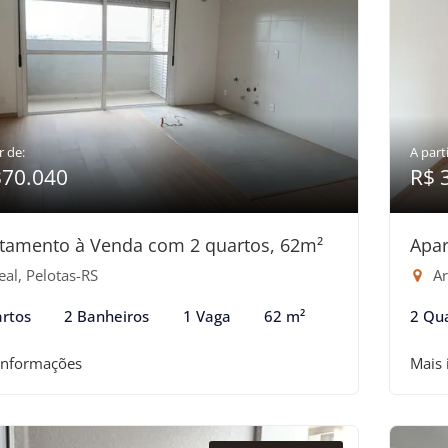
r de:
A parti
370.040
R$ 
tamento à Venda com 2 quartos, 62m²
Apar
al, Pelotas-RS
Ar
rtos
2 Banheiros
1 Vaga
62 m²
2 Qu
informações
Mais