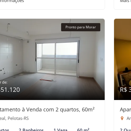
informações
Mais
Pronto para Morar
r de:
351.120
R$ 
tamento à Venda com 2 quartos, 60m²
Apar
al, Pelotas-RS
Ar
rtos
2 Banheiros
1 Vaga
60 m²
2 Qu