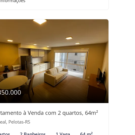
 informações
350.000
tamento à Venda com 2 quartos, 64m²
eal, Pelotas-RS
artos
2 Banheiros
1 Vaga
64 m²