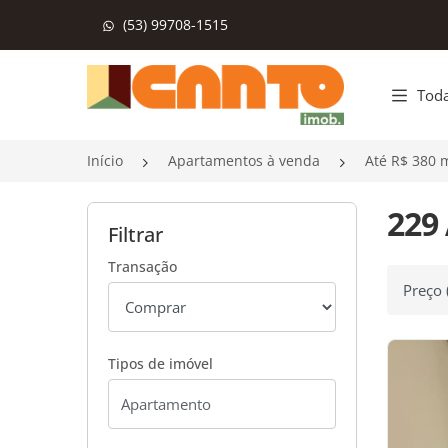
(53) 99708-1515
Página inicial
Toda
Início
Apartamentos à venda
Até R$ 380 m
229
Filtrar
Transação
Ordenar
Tipos de imóvel