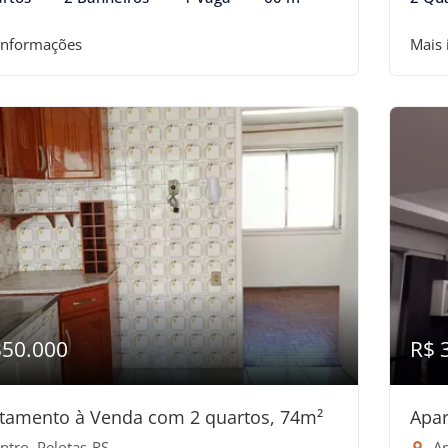
informações
Mais
350.000
R$ 
tamento à Venda com 2 quartos, 74m²
Apar
ntro, Pelotas-RS
Ar