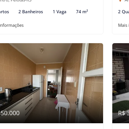
rtos
2 Banheiros
1 Vaga
74 m²
2 Qu
informações
Mais
350.000
R$ 