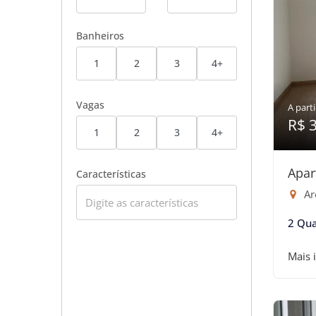
Banheiros
1
2
3
4+
Vagas
A parti
R$ 
1
2
3
4+
Apar
Características
Are
2 Qua
Mais 