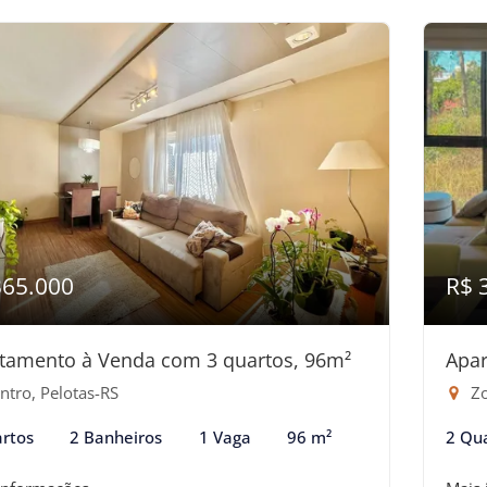
365.000
R$ 
tamento à Venda com 3 quartos, 96m²
Apar
ntro, Pelotas-RS
Zo
rtos
2 Banheiros
1 Vaga
96 m²
2 Qu