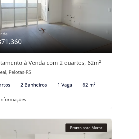
r de:
371.360
tamento à Venda com 2 quartos, 62m²
eal, Pelotas-RS
artos
2 Banheiros
1 Vaga
62 m²
 informações
Pronto para Morar