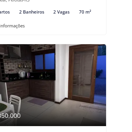
artos
2 Banheiros
2 Vagas
70 m²
 informações
350.000