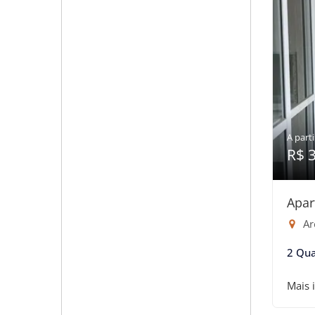
A parti
R$ 
Apar
Are
2 Qua
Mais 